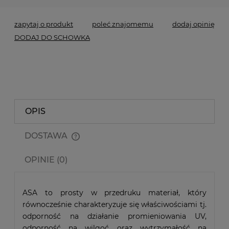
zapytaj o produkt
poleć znajomemu
dodaj opinię
DODAJ DO SCHOWKA
OPIS
DOSTAWA
Cena nie zawiera ewentualnych kosztów płatności
OPINIE (0)
ASA to prosty w przedruku materiał, który
równocześnie charakteryzuje się właściwościami tj.
odporność na działanie promieniowania UV,
odporność na wilgoć oraz wytrzymałość na