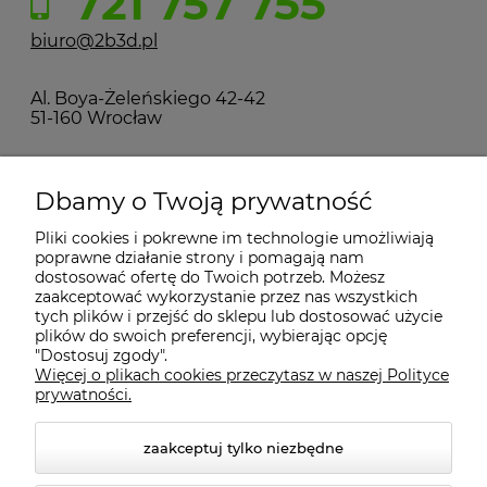
721 757 755
biuro@2b3d.pl
Al. Boya-Żeleńskiego 42-42
51-160 Wrocław
MOJE KONTO
Dbamy o Twoją prywatność
Pliki cookies i pokrewne im technologie umożliwiają
PŁATNOŚCI I DOSTAWA
poprawne działanie strony i pomagają nam
dostosować ofertę do Twoich potrzeb. Możesz
zaakceptować wykorzystanie przez nas wszystkich
INFORMACJE
tych plików i przejść do sklepu lub dostosować użycie
plików do swoich preferencji, wybierając opcję
"Dostosuj zgody".
Więcej o plikach cookies przeczytasz w naszej Polityce
KONTAKT
prywatności.
zaakceptuj tylko niezbędne