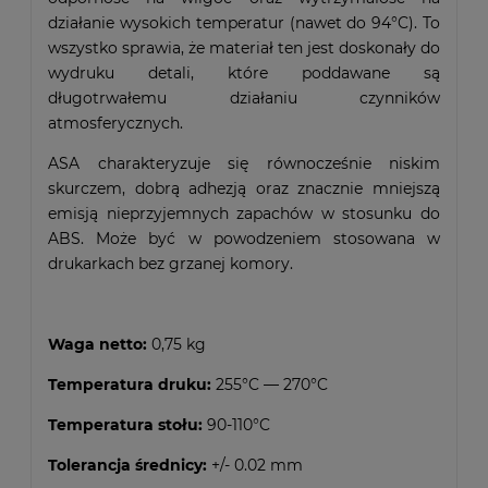
działanie wysokich temperatur (nawet do 94°C). To
wszystko sprawia, że materiał ten jest doskonały do
wydruku detali, które poddawane są
długotrwałemu działaniu czynników
atmosferycznych.
ASA charakteryzuje się równocześnie niskim
skurczem, dobrą adhezją oraz znacznie mniejszą
emisją nieprzyjemnych zapachów w stosunku do
ABS. Może być w powodzeniem stosowana w
drukarkach bez grzanej komory.
Waga netto:
0,75 kg
Temperatura druku:
255°C — 270°C
Temperatura stołu:
90-110°C
Tolerancja średnicy:
+/- 0.02 mm