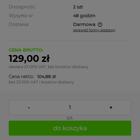
Dostępność:
2 szt
Wysyłka w:
48 godzin
Dostawa:
Darmowa
sprawdź formy dostawy
Cena nie zawiera ewentualnych kosztów płatności
CENA BRUTTO:
129,00 zł
zawiera 23.00% VAT, bez kosztów dostawy
Cena netto:
104,88 zł
bez 23.00% VAT i kosztów dostawy
-
+
szt.
do koszyka