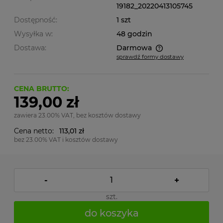
19182_20220413105745
Dostępność:
1 szt
Wysyłka w:
48 godzin
Dostawa:
Darmowa
sprawdź formy dostawy
Cena nie zawiera ewentualnych kosztów płatności
CENA BRUTTO:
139,00 zł
zawiera 23.00% VAT, bez kosztów dostawy
Cena netto:
113,01 zł
bez 23.00% VAT i kosztów dostawy
-
+
szt.
do koszyka