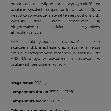
odporność na wilgoć oraz wytrzymałość na
działanie wysokich temperatur (nawet do 94°C). To
wszystko sprawia, że materiał ten jest doskonały do
wydruku detali, które poddawane są
długotrwałemu działaniu czynników
atmosferycznych.
ASA charakteryzuje się równocześnie niskim
skurczem, dobrą adhezją oraz znacznie mniejszą
emisją nieprzyjemnych zapachów w stosunku do
ABS. Może być w powodzeniem stosowana w
drukarkach bez grzanej komory.
Waga netto:
0,75 kg
Temperatura druku:
255°C — 270°C
Temperatura stołu:
90-110°C
Tolerancja średnicy:
+/- 0.02 mm