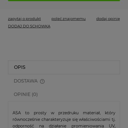
zapytaj o produkt
poleć znajomemu
dodaj opinię
DODAJ DO SCHOWKA
OPIS
DOSTAWA
Cena nie zawiera ewentualnych kosztów płatności
OPINIE (0)
ASA to prosty w przedruku materiał, który
równocześnie charakteryzuje się właściwościami tj.
odporność na działanie promieniowania UV,