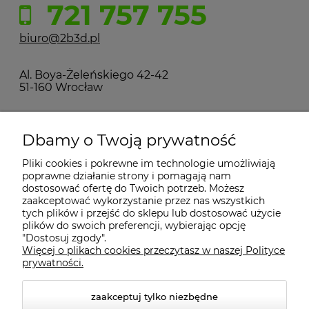
721 757 755
biuro@2b3d.pl
Al. Boya-Żeleńskiego 42-42
51-160 Wrocław
MOJE KONTO
Dbamy o Twoją prywatność
Pliki cookies i pokrewne im technologie umożliwiają
PŁATNOŚCI I DOSTAWA
poprawne działanie strony i pomagają nam
dostosować ofertę do Twoich potrzeb. Możesz
zaakceptować wykorzystanie przez nas wszystkich
INFORMACJE
tych plików i przejść do sklepu lub dostosować użycie
plików do swoich preferencji, wybierając opcję
"Dostosuj zgody".
Więcej o plikach cookies przeczytasz w naszej Polityce
KONTAKT
prywatności.
zaakceptuj tylko niezbędne