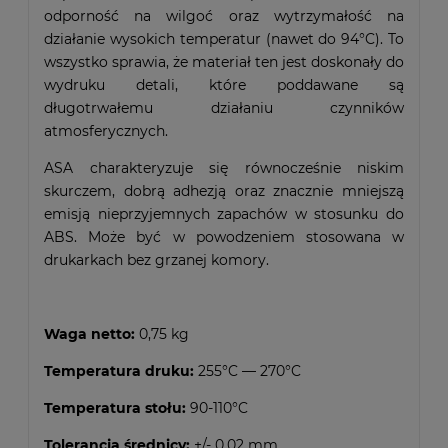
odporność na wilgoć oraz wytrzymałość na
działanie wysokich temperatur (nawet do 94°C). To
wszystko sprawia, że materiał ten jest doskonały do
wydruku detali, które poddawane są
długotrwałemu działaniu czynników
atmosferycznych.
ASA charakteryzuje się równocześnie niskim
skurczem, dobrą adhezją oraz znacznie mniejszą
emisją nieprzyjemnych zapachów w stosunku do
ABS. Może być w powodzeniem stosowana w
drukarkach bez grzanej komory.
Waga netto:
0,75 kg
Temperatura druku:
255°C — 270°C
Temperatura stołu:
90-110°C
Tolerancja średnicy:
+/- 0.02 mm