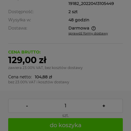
19182_20220413105449
Dostępność:
2 szt
Wysyłka w:
48 godzin
Dostawa:
Darmowa
sprawdź formy dostawy
Cena nie zawiera ewentualnych kosztów płatności
CENA BRUTTO:
129,00 zł
zawiera 23.00% VAT, bez kosztów dostawy
Cena netto:
104,88 zł
bez 23.00% VAT i kosztów dostawy
-
+
szt.
do koszyka