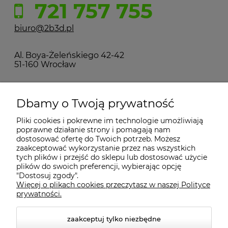
721 757 755
biuro@2b3d.pl
Al. Boya-Żeleńskiego 42-42
51-160 Wrocław
MOJE KONTO
Dbamy o Twoją prywatność
Pliki cookies i pokrewne im technologie umożliwiają
PŁATNOŚCI I DOSTAWA
poprawne działanie strony i pomagają nam
dostosować ofertę do Twoich potrzeb. Możesz
zaakceptować wykorzystanie przez nas wszystkich
INFORMACJE
tych plików i przejść do sklepu lub dostosować użycie
plików do swoich preferencji, wybierając opcję
"Dostosuj zgody".
Więcej o plikach cookies przeczytasz w naszej Polityce
KONTAKT
prywatności.
zaakceptuj tylko niezbędne