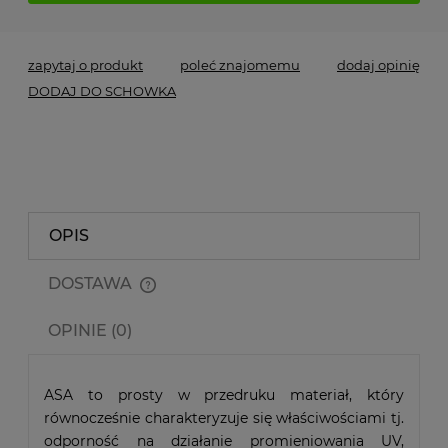
zapytaj o produkt
poleć znajomemu
dodaj opinię
DODAJ DO SCHOWKA
OPIS
DOSTAWA
Cena nie zawiera ewentualnych kosztów płatności
OPINIE (0)
ASA to prosty w przedruku materiał, który
równocześnie charakteryzuje się właściwościami tj.
odporność na działanie promieniowania UV,