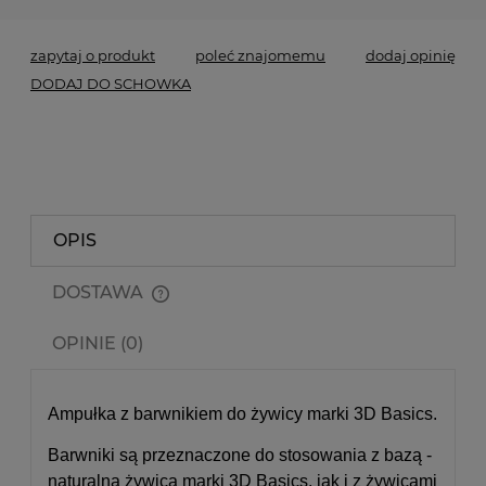
zapytaj o produkt
poleć znajomemu
dodaj opinię
DODAJ DO SCHOWKA
OPIS
DOSTAWA
Cena nie zawiera ewentualnych kosztów płatności
OPINIE (0)
Ampułka z barwnikiem do żywicy marki 3D Basics.
Barwniki są przeznaczone do stosowania z bazą -
naturalną żywicą marki 3D Basics, jak i z żywicami