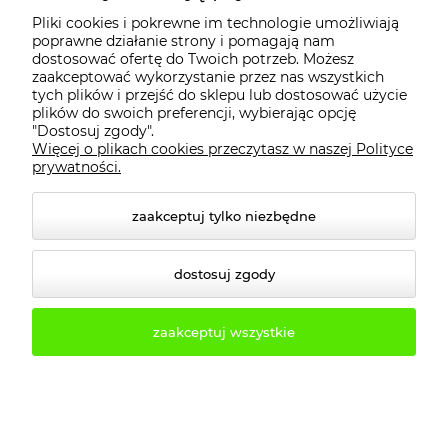
Pliki cookies i pokrewne im technologie umożliwiają
PŁATNOŚCI I DOSTAWA
poprawne działanie strony i pomagają nam
dostosować ofertę do Twoich potrzeb. Możesz
zaakceptować wykorzystanie przez nas wszystkich
INFORMACJE
tych plików i przejść do sklepu lub dostosować użycie
plików do swoich preferencji, wybierając opcję
"Dostosuj zgody".
Więcej o plikach cookies przeczytasz w naszej Polityce
KONTAKT
prywatności.
zaakceptuj tylko niezbędne
dostosuj zgody
zaakceptuj wszystkie
© 2026 2b3d.pl. Wszelkie prawa zastrzeżone.
Styl graficzny i aplikacje ShopGadget.pl
Sklep
internetowy Shoper.pl