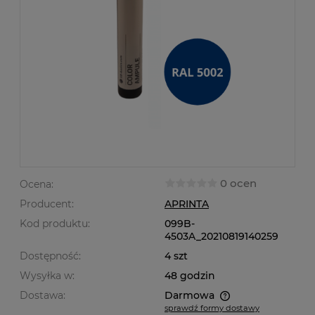
0 ocen
Ocena:
Producent:
APRINTA
Kod produktu:
099B-
4503A_20210819140259
Dostępność:
4 szt
Wysyłka w:
48 godzin
Dostawa:
Darmowa
sprawdź formy dostawy
Cena nie zawiera ewentualnych kosztów płatności