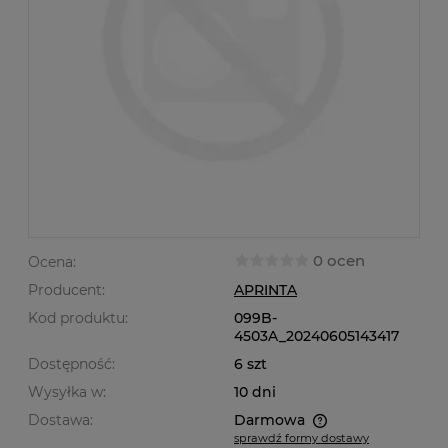
0 ocen
Ocena:
Producent:
APRINTA
Kod produktu:
099B-
4503A_20240605143417
Dostępność:
6 szt
Wysyłka w:
10 dni
Dostawa:
Darmowa
sprawdź formy dostawy
Cena nie zawiera ewentualnych kosztów płatności