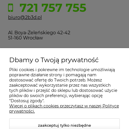
721 757 755
biuro@2b3d.pl
Al. Boya-Żeleńskiego 42-42
51-160 Wrocław
MOJE KONTO
Dbamy o Twoją prywatność
Pliki cookies i pokrewne im technologie umożliwiają
PŁATNOŚCI I DOSTAWA
poprawne działanie strony i pomagają nam
dostosować ofertę do Twoich potrzeb. Możesz
zaakceptować wykorzystanie przez nas wszystkich
INFORMACJE
tych plików i przejść do sklepu lub dostosować użycie
plików do swoich preferencji, wybierając opcję
"Dostosuj zgody".
Więcej o plikach cookies przeczytasz w naszej Polityce
KONTAKT
prywatności.
zaakceptuj tylko niezbędne