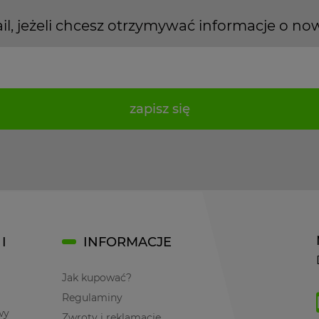
il, jeżeli chcesz otrzymywać informacje o no
zapisz się
I
INFORMACJE
Jak kupować?
Regulaminy
wy
Zwroty i reklamacje