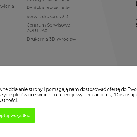
ówienia
Polityka prywatności
Serwis drukarek 3D
Centrum Serwisowe
ZORTRAX
Drukarnia 3D Wrocław
awne działanie strony i pomagają nam dostosować ofertę do Two
życie plików do swoich preferencji, wybierając opcję "Dostosuj 
watności.
ptuj wszystkie
etowy Shoper.pl