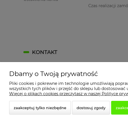
Czas realizacji zam
KONTAKT
Kontakt
Dbamy o Twoją prywatność
Kontakt
Jak dojechać?
Pliki cookies i pokrewne im technologie umożliwiają popr
wszystkich tych plików i przejść do sklepu lub dostosować u
Dane firmy
Więcej o plikach cookies przeczytasz w naszej Polityce pry
zaakceptuj tylko niezbędne
dostosuj zgody
zaakce
© 2026 2b3d.pl. Wszelkie prawa zastrzeżone.
Styl graficzny i aplikacje ShopGadget.pl
Sklep intern