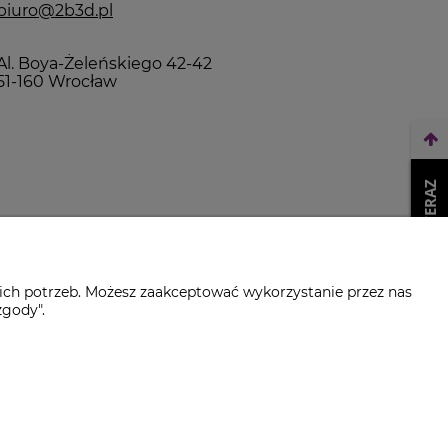
biuro@2b3d.pl
Al. Boya-Żeleńskiego 42-42
51-160 Wrocław
WEŹ LEASING TERAZ
ich potrzeb. Możesz zaakceptować wykorzystanie przez nas
zgody".